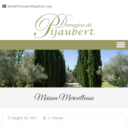
Info@DomainePijaubert.com
Skip to content
Maison Merveilleuse
August 30, 2017
by
Dayaz